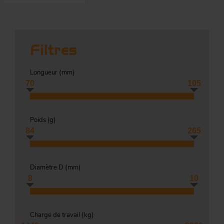
Co
Évé
A
m
Filtres
p
r
Longueur (
mm
)
Le
70
105
man
Acc
O
Poids (
g
)
-
84
265
Diamètre D (
mm
)
Acc
Par
g
8
10
S
Charge de travail (
kg
)