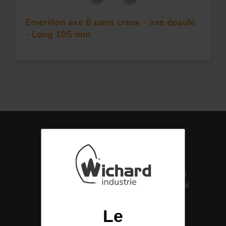
Emerillon axe 6 pans creux - axe épaulé
- Long 105 mm
FORGE ET INDUSTRIE
APPLICATIONS
QUALITÉ
Fabrication
Certification
française
Santé Médical
INOX
ISO 13485
Le
POULIES