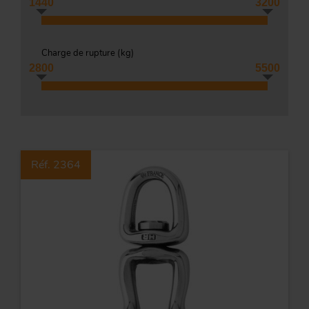
1440
3200
Tr
Charge de rupture (
kg
)
ou
T
2800
5500
App
Acc
d
Réf. 2364