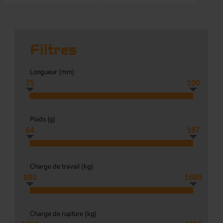
Co
Évé
A
m
Filtres
p
r
Longueur (
mm
)
Le
75
100
man
Acc
O
Poids (
g
)
-
64
167
Charge de travail (
kg
)
Acc
Par
g
880
1680
S
Charge de rupture (
kg
)