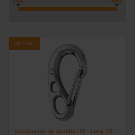
1600
4000
Tr
ou
T
Réf. 2381
App
Acc
d
Mousqueton de sécurité HR - Long: 75