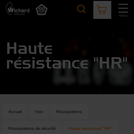
Aller
au
contenu
MENU
principal
CATALOGUE
CONTACT
ACTUALITÉS
À PROPOS
Aér
Mou
Haute
O
résistance "HR"
App
M
mi
Aq
Au
F
Accueil
Inox
Mousquetons
Bâ
équ
O
s
Mousquetons de sécurité
Haute résistance "HR"
Em
r