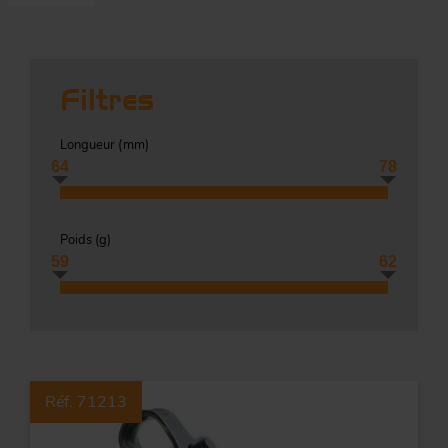
Co
Évé
A
m
Filtres
p
r
Longueur (
mm
)
Le
64
78
man
Acc
O
Poids (
g
)
-
59
62
Acc
Par
g
Réf. 71213
S