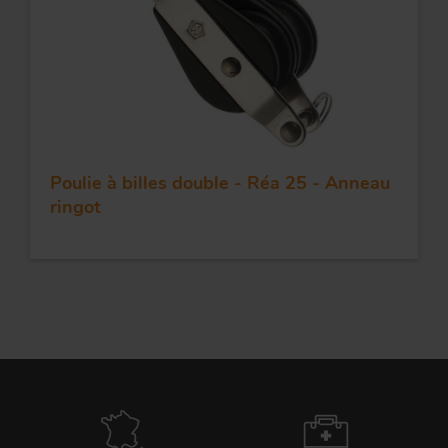
Poulie à billes double - Réa 25 - Anneau
ringot