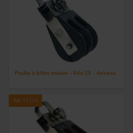
Tr
ou
T
App
Acc
d
Poulie à billes double - Réa 25 - Anneau
Réf. 71214