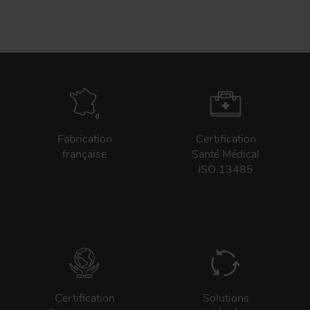
Tr
ou
T
App
Acc
Fabrication
Certification
d
française
Santé Médical
ISO 13485
Certification
Solutions