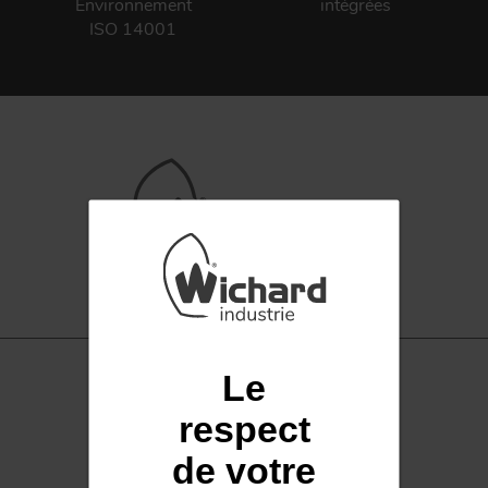
Environnement
intégrées
ISO 14001
FORGE ET INDUSTRIE
APPLICATIONS
Le
QUALITÉ
respect
INOX
de votre
Accastillage marin