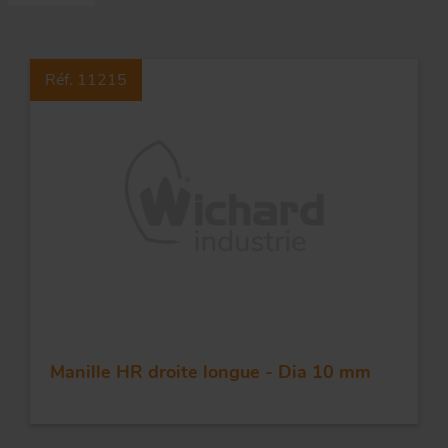
Co
Réf. 11215
Évé
A
m
p
r
Le
man
Acc
O
-
Acc
Par
g
Manille HR droite longue - Dia 10 mm
S