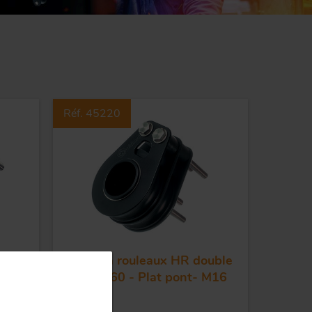
lons rapides carré inox
le déposé
pilles
Réf. 45220
mple
Poulie à rouleaux HR double
 M16
- Réa 160 - Plat pont- M16