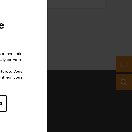
e
sur son site
alyser votre
altérée. Vous
ent en vous
S
Solutions
intégrées