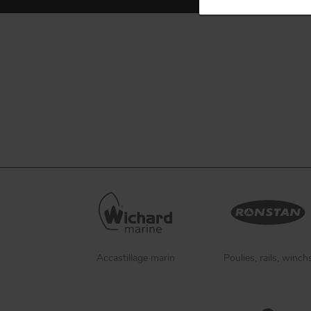
Accastillage marin
Poulies, rails, winch