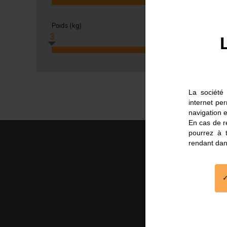
Poids (
kg
)
3
5
La société 
internet pe
navigation e
En cas de re
pourrez à 
rendant dan
Fabricatio
française