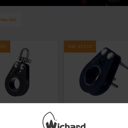
Peguet mail
Modè
Peguet gou
Réa 160
105
Réf. 45120
 à rouleaux HR simple
Poulie à rouleaux HR si
160 - Emerillon
- Réa 160 - Plat pont -
e