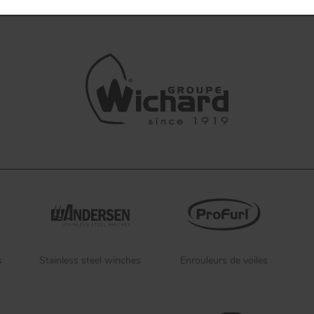
s
Stainless steel winches
Enrouleurs de voiles