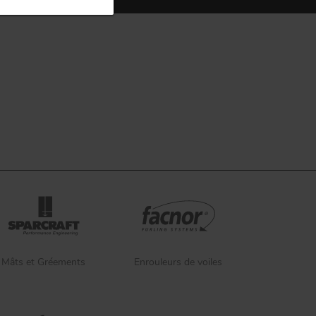
Mâts et Gréements
Enrouleurs de voiles