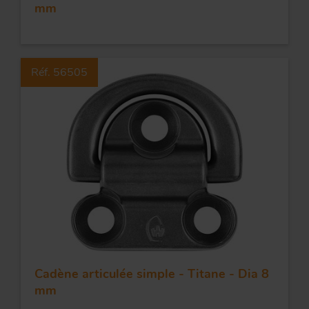
mm
Réf. 56505
Cadène articulée simple - Titane - Dia 8
mm