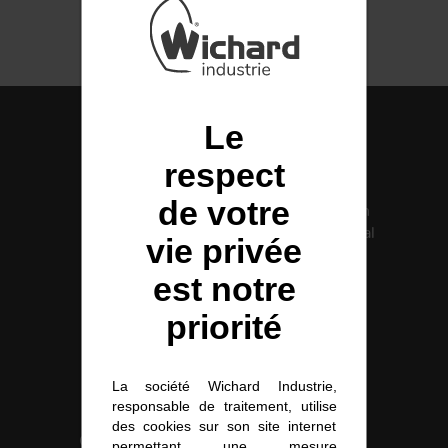
INOX
POULIES
Le
respect
COUTEAUX
de votre
Fabrication
Certification
française
Santé Médical
vie privée
ISO 13485
est notre
priorité
La société Wichard Industrie,
responsable de traitement, utilise
des cookies sur son site internet
Certification
Solutions
permettant une mesure