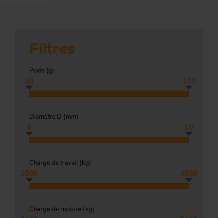
Co
Évé
A
m
Filtres
p
r
Poids (
g
)
Le
40
174
man
Acc
O
Diamètre D (
mm
)
-
6
10
Charge de travail (
kg
)
Acc
Par
g
1600
4560
S
Charge de rupture (
kg
)