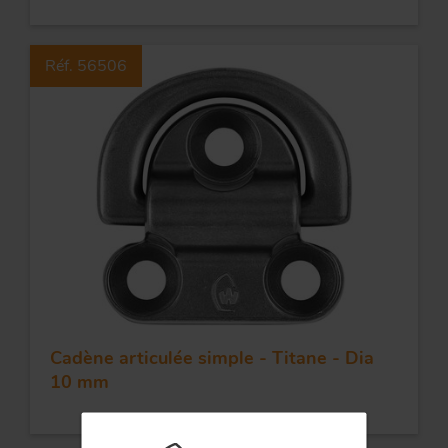
Réf. 56506
FORGE ET INDUSTRIE
Cadène articulée simple - Titane - Dia
10 mm
APPLICATIONS
QUALITÉ