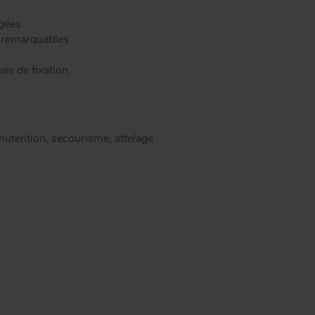
lons rapides carré inox
le déposé
rgées
pilles
e remarquables
es de fixation
anutention, secourisme, attelage