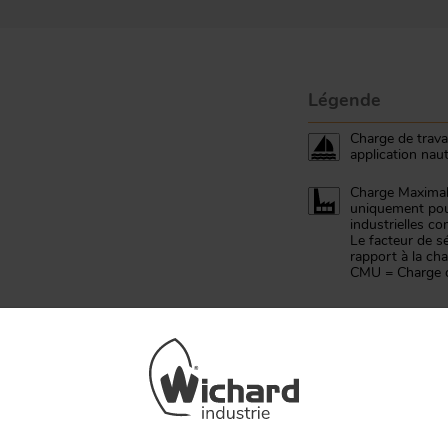
Légende
Charge de trava
application naut
Charge Maximale
uniquement pour
industrielles c
Le facteur de sé
rapport à la ch
CMU = Charge d