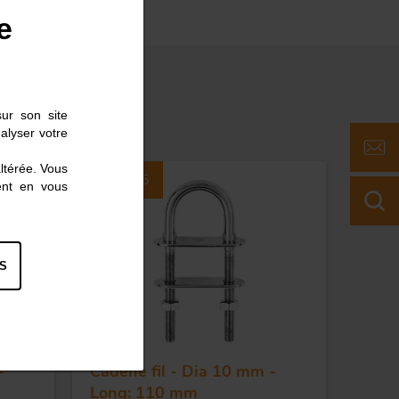
e
sur son site
alyser votre
altérée. Vous
Réf. 6525
ent en vous
S
-
Cadène fil - Dia 10 mm -
Long: 110 mm