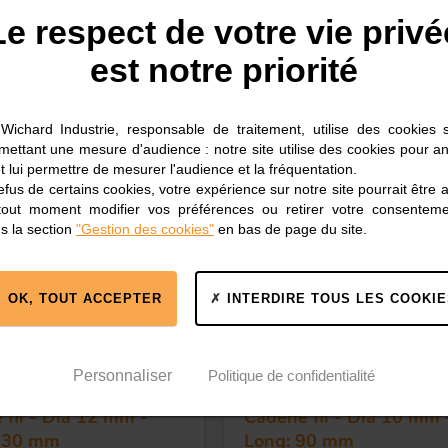
Le respect de votre vie privé
est notre priorité
 DE VOUS INTÉRESSER
Wichard Industrie, responsable de traitement, utilise des cookies 
rmettant une mesure d'audience : notre site utilise des cookies pour an
t lui permettre de mesurer l'audience et la fréquentation.
fus de certains cookies, votre expérience sur notre site pourrait être 
6
Réf. 6515
tout moment modifier vos préférences ou retirer votre consentem
s la section
"Gestion des cookies"
en bas de page du site.
OK, TOUT ACCEPTER
INTERDIRE TOUS LES COOKIE
Personnaliser
Politique de confidentialité
fil - Dia 12 mm -
Cadène fil - Dia 10 mm 
130 mm
Long: 90 mm