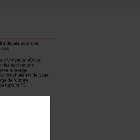
il indiquée pour une
ique.
 d'Utilisation (CMU) :
 les applications
omme le levage.
curité choisi est de 5 par
arge de rupture.
e rupture / 5