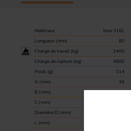
Matériaux
Inox 316L
Longueur (
mm
)
80
Charge de travail (
kg
)
2400
Charge de rupture (
kg
)
4800
Poids (
g
)
114
A (
mm
)
36
B (
mm
)
30
C (
mm
)
40
Diamètre D (
mm
)
8
L (
mm
)
80