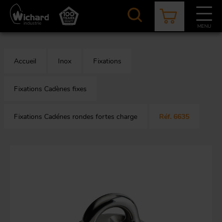
Aller
au
contenu
MENU
principal
CATALOGUE
CONTACT
ACTUALITÉS
À PROPOS
Accueil
Inox
Fixations
Aér
Mou
O
Fixations Cadènes fixes
Fixations Cadénes rondes fortes charge
Réf. 6635
App
M
mi
Aq
Au
F
Bâ
équ
O
s
Em
r