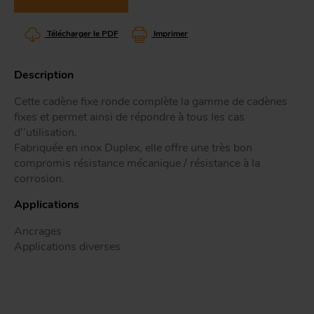
Tr
Télécharger le PDF
Imprimer
ou
T
Description
Cette cadène fixe ronde complète la gamme de cadènes
fixes et permet ainsi de répondre à tous les cas
d'’utilisation.
App
Acc
d
Fabriquée en inox Duplex, elle offre une très bon
compromis résistance mécanique / résistance à la
corrosion.
Applications
Ancrages
Applications diverses