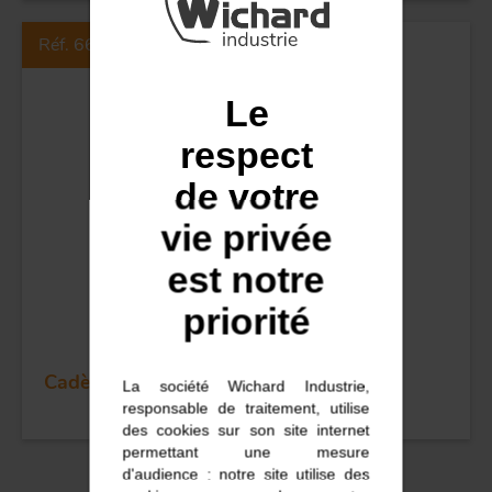
POULIES
Réf. 6638
COUTEAUX
Le
respect
de votre
vie privée
est notre
priorité
Cadène ronde - Dia 95 mm - Vis M12
La société Wichard Industrie,
responsable de traitement, utilise
des cookies sur son site internet
permettant une mesure
d'audience : notre site utilise des