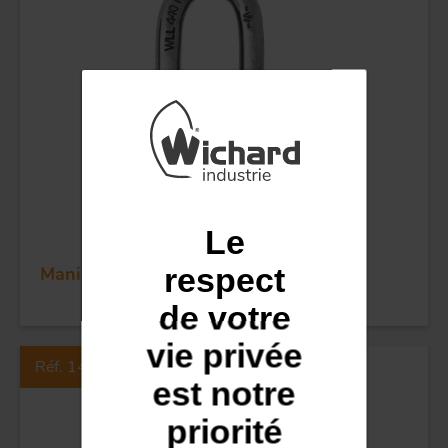
POULIES
COUTEAUX
Le
respect
Manille imperdable longue - Dia 8 mm
de votre
vie privée
Réf. 1416
est notre
priorité