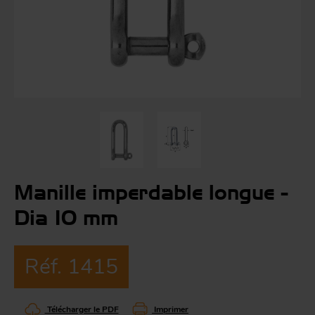
Co
Évé
A
m
p
r
Le
man
Acc
O
-
Manille imperdable longue -
Dia 10 mm
Acc
Par
g
Réf. 1415
S
Télécharger le PDF
Imprimer