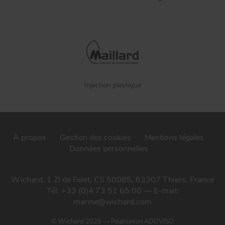
Injection plastique
À propos
Gestion des cookies
Mentions légales
Données personnelles
Wichard, 1 ZI de Felet, CS 50085, 63307 Thiers, France
Tél: +33 (0)4 73 51 65 00 — E-mail:
marine@wichard.com
© Wichard 2026
—
Réalisation ADDVISO