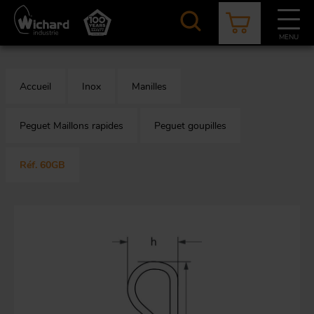
Aller
au
contenu
MENU
principal
CATALOGUE
CONTACT
ACTUALITÉS
À PROPOS
Accueil
Inox
Manilles
Aér
Mou
O
Peguet Maillons rapides
Peguet goupilles
Réf. 60GB
App
M
mi
Aq
Au
F
Bâ
équ
O
s
Em
r