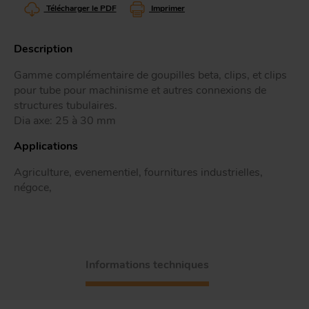
Télécharger le PDF
Imprimer
Tr
Description
ou
T
Gamme complémentaire de goupilles beta, clips, et clips
pour tube pour machinisme et autres connexions de
structures tubulaires.
Dia axe: 25 à 30 mm
App
Acc
d
Applications
Agriculture, evenementiel, fournitures industrielles,
négoce,
Informations techniques