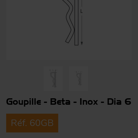
Co
Évé
A
m
p
r
Le
man
Acc
O
-
Goupille - Beta - Inox - Dia 6
Acc
Par
g
Réf. 60GB
S