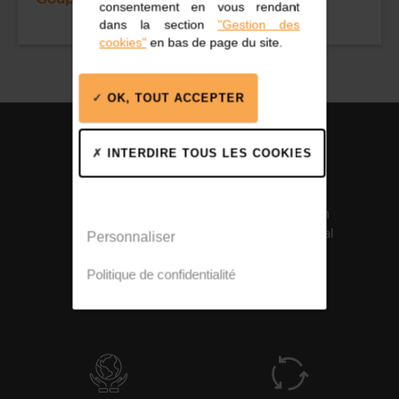
consentement en vous rendant
dans la section
"Gestion des
cookies"
en bas de page du site.
OK, TOUT ACCEPTER
INTERDIRE TOUS LES COOKIES
Fabrication
Certification
française
Santé Médical
Personnaliser
ISO 13485
Politique de confidentialité