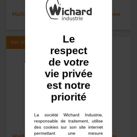
Maillon Rapide - Inox - Poire - Dia 14 mm
Le
Réf. 40P
respect
de votre
vie privée
est notre
priorité
La société Wichard Industrie,
responsable de traitement, utilise
des cookies sur son site internet
permettant une mesure
Maillon Rapide - Inox - Poire - Dia 4 mm