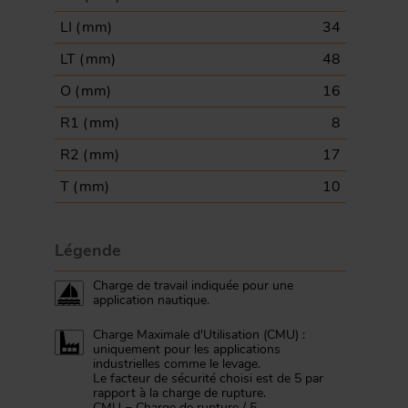
LI (
mm
)
34
LT (
mm
)
48
O (
mm
)
16
R1 (
mm
)
8
R2 (
mm
)
17
T (
mm
)
10
Légende
Charge de travail indiquée pour une
application nautique.
Charge Maximale d'Utilisation (CMU) :
uniquement pour les applications
industrielles comme le levage.
Le facteur de sécurité choisi est de 5 par
rapport à la charge de rupture.
CMU = Charge de rupture / 5