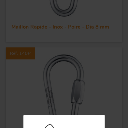
Maillon Rapide - Inox - Poire - Dia 8 mm
FORGE ET INDUSTRIE
Réf. 140P
APPLICATIONS
QUALITÉ
INOX
POULIES
COUTEAUX