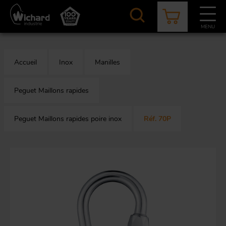
Aller
au
contenu
MENU
principal
CATALOGUE
CONTACT
ACTUALITÉS
À PROPOS
Accueil
Inox
Manilles
Aér
Mou
O
Peguet Maillons rapides
Peguet Maillons rapides poire inox
Réf. 70P
App
M
mi
Aq
Au
F
Bâ
équ
O
s
Em
r