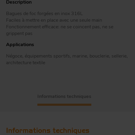
Description
Tr
Bagues de foc forgées en inox 316L
Faciles à mettre en place avec une seule main
Fonctionnement efficace: ne se coincent pas, ne se
ou
T
grippent pas
Applications
Négoce, équipements sportifs, marine, bouclerie, sellerie,
App
Acc
architecture textile
d
Informations techniques
Informations techniques