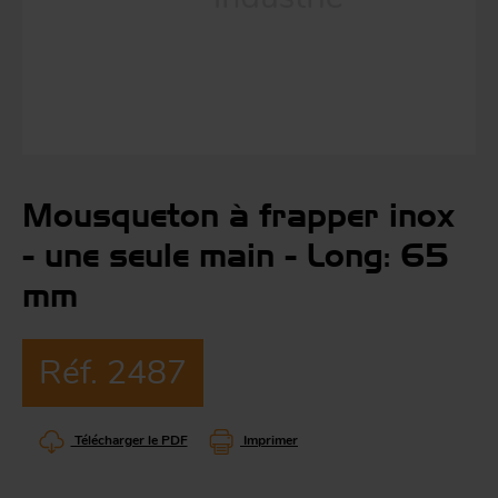
Co
Évé
A
m
p
r
Le
man
Mousqueton à frapper inox
Acc
- une seule main - Long: 65
O
-
mm
Réf. 2487
Acc
Par
g
Télécharger le PDF
Imprimer
S