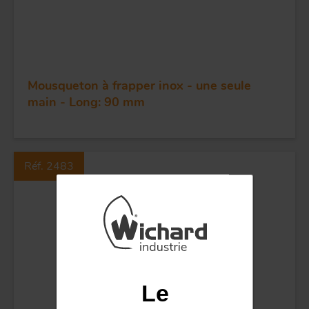
FORGE ET INDUSTRIE
APPLICATIONS
Mousqueton à frapper inox - une seule
QUALITÉ
main - Long: 90 mm
INOX
Réf. 2483
POULIES
COUTEAUX
Le