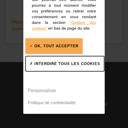
pourrez à tout moment modifier
vos préférences ou retirer votre
consentement en vous rendant
Mousqueton à frapper inox - une seule
dans la section
"Gestion des
main - Long: 110 mm
cookies"
en bas de page du site.
OK, TOUT ACCEPTER
INTERDIRE TOUS LES COOKIES
Personnaliser
Fabrication
Certification
Politique de confidentialité
française
Santé Médical
ISO 13485