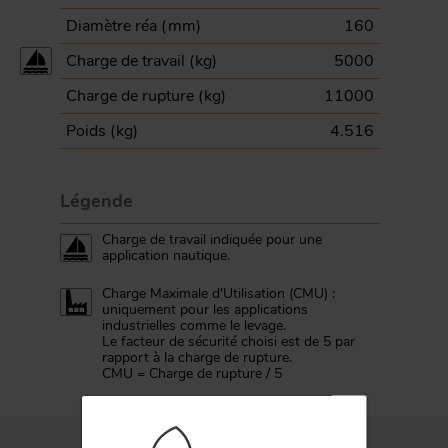
Diamètre réa (
mm
)
160
Charge de travail (
kg
)
5000
Charge de rupture (
kg
)
11000
Poids (
kg
)
4.516
Légende
Charge de travail indiquée pour une
application nautique.
Charge Maximale d'Utilisation (CMU) :
uniquement pour les applications
FORGE ET INDUSTRIE
industrielles comme le levage.
Le facteur de sécurité choisi est de 5 par
rapport à la charge de rupture.
APPLICATIONS
CMU = Charge de rupture / 5
QUALITÉ