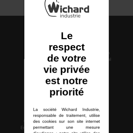
INOX
POULIES
Le
respect
COUTEAUX
Fabrication
Certification
de votre
française
Santé Médical
ISO 13485
vie privée
est notre
priorité
La société Wichard Industrie,
responsable de traitement, utilise
Certification
Solutions
des cookies sur son site internet
Environnement
intégrées
permettant une mesure