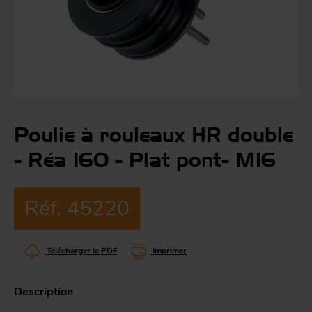
Co
Évé
A
m
p
r
Le
man
Poulie à rouleaux HR double
Acc
- Réa 160 - Plat pont- M16
O
-
Réf. 45220
Acc
Par
g
Télécharger le PDF
Imprimer
S
Description