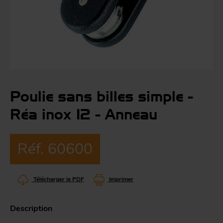
Co
Évé
A
m
p
r
Le
man
Poulie sans billes simple -
Acc
Réa inox 12 - Anneau
O
-
Réf. 60600
Acc
Par
g
Télécharger le PDF
Imprimer
S
Description