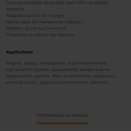
Gamme complète de poulies sans billes au design
Tr
moderne
Adaptées aux fortes charges
Idéales pour les manœuvres statiques
ou
T
Rotation du réa sur l'axe inox
Protection du réa par les flasques
Applications
App
Acc
d
Négoce, levage, manutention, architecture textile,
signalisation routière, équipements aéroportuaires,
équipements sportifs, filets de protection, paramoteur,
parcs de loisirs, spectacle evenementiel, batiment
Informations techniques