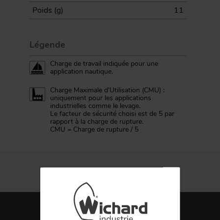
Poids (
g
)
11
Légende
Charge de travail indiquée pour une
application nautique.
Charge Maximale d'Utilisation (CMU) :
uniquement pour les applications
industrielles comme le levage.
Le facteur de sécurité choisi est de 5 par
rapport à la charge de rupture.
CMU = Charge de rupture / 5
FORGE ET INDUSTRIE
APPLICATIONS
QUALITÉ