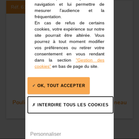
navigation et lui permettre de
Réf. 61113
mesurer l'audience et la
fréquentation.
En cas de refus de certains
cookies, votre expérience sur notre
site pourrait être altérée. Vous
pourrez à tout moment modifier
vos préférences ou retirer votre
consentement en vous rendant
dans la section
"Gestion des
cookies"
en bas de page du site.
OK, TOUT ACCEPTER
Poulie sans billes simple - Réa 25 - Anneau
INTERDIRE TOUS LES COOKIES
Personnaliser