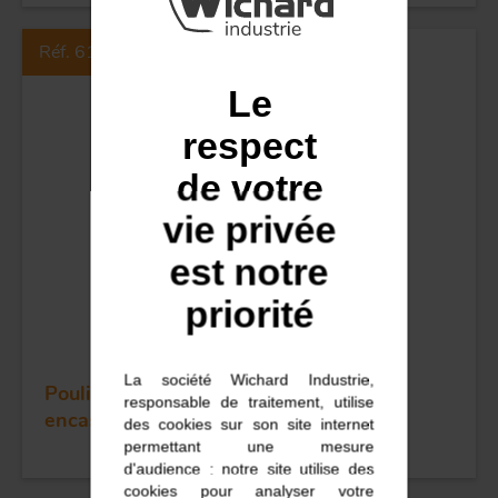
Réf. 61121
Le
respect
de votre
vie privée
est notre
priorité
La société Wichard Industrie,
Poulie sans billes simple - Réa 25 - A
responsable de traitement, utilise
encastrer
des cookies sur son site internet
permettant une mesure
d'audience : notre site utilise des
cookies pour analyser votre