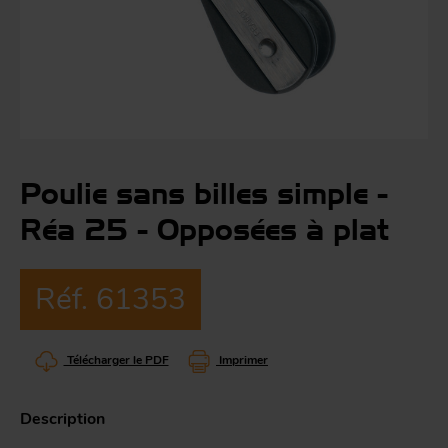
Co
Évé
A
m
p
r
Le
man
Poulie sans billes simple -
Acc
Réa 25 - Opposées à plat
O
-
Réf. 61353
Acc
Par
g
Télécharger le PDF
Imprimer
S
Description