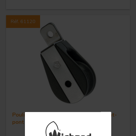
Réf. 61120
FORGE ET INDUSTRIE
APPLICATIONS
QUALITÉ
INOX
POULIES
Poulie sans billes simple - Réa 25 - Plat-
pont
COUTEAUX