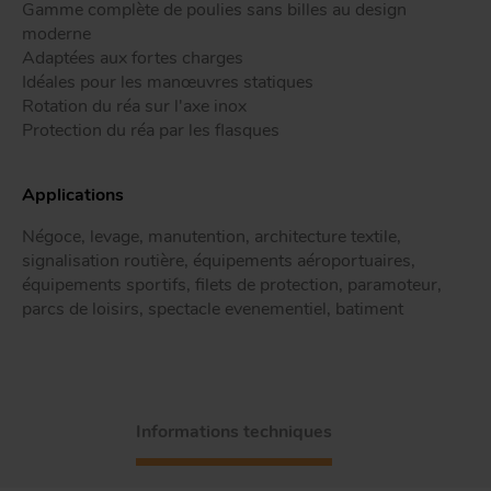
Gamme complète de poulies sans billes au design
Tr
moderne
Adaptées aux fortes charges
Idéales pour les manœuvres statiques
ou
T
Rotation du réa sur l'axe inox
Protection du réa par les flasques
Applications
App
Acc
d
Négoce, levage, manutention, architecture textile,
signalisation routière, équipements aéroportuaires,
équipements sportifs, filets de protection, paramoteur,
parcs de loisirs, spectacle evenementiel, batiment
Informations techniques