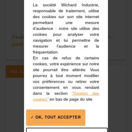
La société Wichard Industrie,
responsable de traitement, utilise
des cookies sur son site internet
permettant une mesure
d'audience : notre site utilise des
cookies pour analyser votre
Poulie sans billes simple - Réa 35 - Plat-
navigation et lui permettre de
pont M6
mesurer l'audience et la
fréquentation.
En cas de refus de certains
cookies, votre expérience sur notre
site pourrait être altérée. Vous
Réf. 62117
pourrez à tout moment modifier
vos préférences ou retirer votre
consentement en vous rendant
dans la section
"Gestion des
cookies"
en bas de page du site.
OK, TOUT ACCEPTER