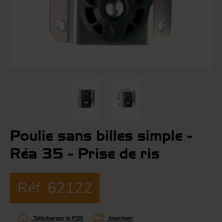
Co
Évé
A
m
p
r
Le
man
Acc
O
-
Poulie sans billes simple -
Réa 35 - Prise de ris
Acc
Par
g
Réf. 62122
S
Télécharger le PDF
Imprimer