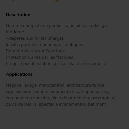
Tr
Description
Gamme complète de poulies sans billes au design
ou
T
moderne
Adaptées aux fortes charges
Idéales pour les manoeuvres statiques
Rotation du réa sur l'axe inox
App
Acc
Protection du réa par les flasques
d
Large choix de fixations grâce à la tête universelle
Applications
Négoce, levage, manutention, architecture textile,
signalisation routière, équipements aéroportuaires,
équipements sportifs, filets de protection, paramoteur,
parcs de loisirs, spectacle evenementiel, batiment