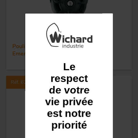
POULIES
COUTEAUX
Poulie sans billes simple - Réa 35 -
Emerillon manille ringot
Le
respect
Réf. 62120
de votre
vie privée
est notre
priorité