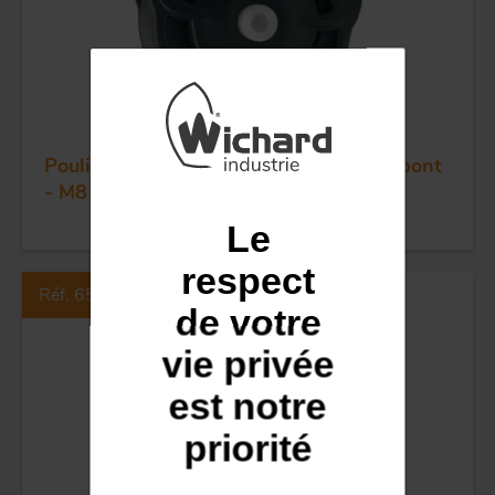
POULIES
COUTEAUX
Poulie ss billes simple - Réa 70 - Plat pont
- M8
Le
respect
Réf. 65106
de votre
vie privée
est notre
priorité