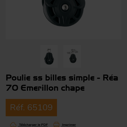
Co
Évé
A
m
p
r
Le
man
Acc
O
-
Poulie ss billes simple - Réa
70 Emerillon chape
Acc
Par
g
Réf. 65109
S
Télécharger le PDF
Imprimer