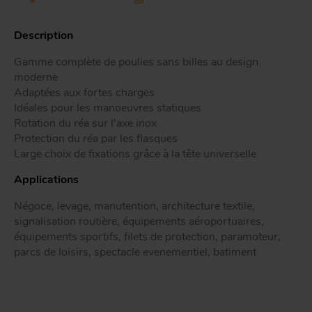
Tr
Description
Gamme complète de poulies sans billes au design
ou
T
moderne
Adaptées aux fortes charges
Idéales pour les manoeuvres statiques
Rotation du réa sur l'axe inox
App
Acc
Protection du réa par les flasques
d
Large choix de fixations grâce à la tête universelle
Applications
Négoce, levage, manutention, architecture textile,
signalisation routière, équipements aéroportuaires,
équipements sportifs, filets de protection, paramoteur,
parcs de loisirs, spectacle evenementiel, batiment