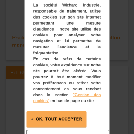
La société Wichard Industrie,
responsable de traitement, utilise
des cookies sur son site internet
permettant une mesure
d'audience : notre site utilise des
cookies pour analyser votre
Poulie ss billes simple - Réa 70 - Emerillon
navigation et lui permettre de
manille ringot
mesurer l'audience et la
fréquentation.
En cas de refus de certains
cookies, votre expérience sur notre
site pourrait être altérée. Vous
Réf. 65105
pourrez à tout moment modifier
vos préférences ou retirer votre
consentement en vous rendant
dans la section
"Gestion des
cookies"
en bas de page du site.
OK, TOUT ACCEPTER