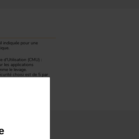
il indiquée pour une
ique.
 d'Utilisation (CMU) :
 les applications
omme le levage.
curité choisi est de 5 par
arge de rupture.
e rupture / 5
e