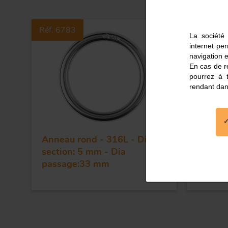
Réf. 6783
Réf. 678
La société 
internet pe
navigation e
En cas de re
pourrez à 
rendant dan
Anneau rond - 316L - Dia
Anneau
section: 5 mm - Dia
section
passage:33 mm
passag