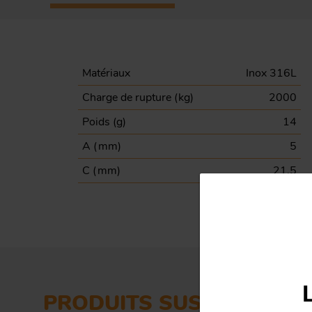
Matériaux
Inox 316L
Charge de rupture (
kg
)
2000
Poids (
g
)
14
A (
mm
)
5
C (
mm
)
21.5
PRODUITS SUSCEPTIBLES