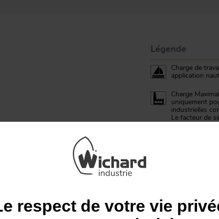
Légende
Charge de trava
application naut
Charge Maximale
uniquement pour
industrielles c
Le facteur de sé
rapport à la ch
CMU = Charge d
Le respect de votre vie privé
 DE VOUS INTÉRESSER