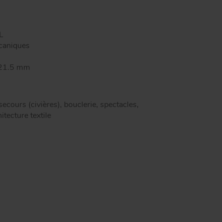
lons rapides carré inox
le déposé
pilles
L
écaniques
: 21.5 mm
cours (civières), bouclerie, spectacles,
itecture textile