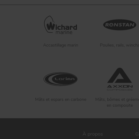
Accastillage marin
Poulies, rails, winch
Mâts et espars en carbone
Mâts, bômes et gréem
en composite
À propos
G