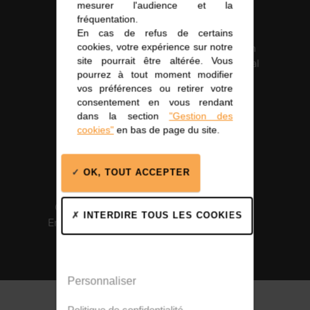
mesurer l'audience et la
fréquentation.
En cas de refus de certains
cookies, votre expérience sur notre
Fabrication
Certification
site pourrait être altérée. Vous
française
Santé Médical
pourrez à tout moment modifier
ISO 13485
vos préférences ou retirer votre
consentement en vous rendant
dans la section
"Gestion des
cookies"
en bas de page du site.
OK, TOUT ACCEPTER
Certification
Solutions
INTERDIRE TOUS LES COOKIES
Environnement
intégrées
ISO 14001
Personnaliser
Politique de confidentialité