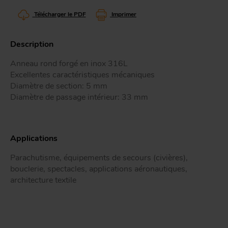
Tr
Télécharger le PDF
Imprimer
Description
ou
T
Anneau rond forgé en inox 316L
Excellentes caractéristiques mécaniques
Diamètre de section: 5 mm
App
Acc
Diamètre de passage intérieur: 33 mm
d
Applications
Parachutisme, équipements de secours (civières),
bouclerie, spectacles, applications aéronautiques,
architecture textile