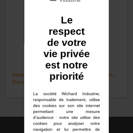
COUTEAUX
Le
respect
de votre
vie privée
est notre
priorité
Anneau rond - 316L - Dia section: 5 mm -
Dia passage: 21,5 mm
La société Wichard Industrie,
responsable de traitement, utilise
des cookies sur son site internet
permettant une mesure
d'audience : notre site utilise des
cookies pour analyser votre
navigation et lui permettre de