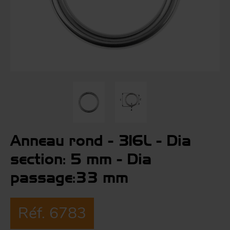
Co
Évé
A
m
p
r
Le
man
Acc
O
-
Anneau rond - 316L - Dia
section: 5 mm - Dia
Acc
passage:33 mm
Par
g
Réf. 6783
S