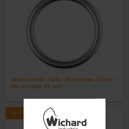
FORGE ET INDUSTRIE
APPLICATIONS
Anneau rond - 316L - Dia section: 7,3 mm -
Dia passage: 45 mm
QUALITÉ
INOX
Réf. 6782
POULIES